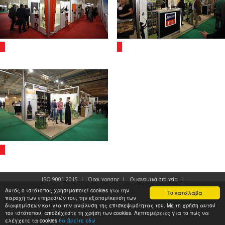
ISO 9001:2015
|
Όροι χρησης
|
Οικονομικά στοιχεία
|
Αυτός ο ιστότοπος χρησιμοποιεί cookies για την
Το κατάλαβα
Copyright © 2017 Expowork - All rights reserved
παροχή των υπηρεσιών του, την εξατομίκευση των
διαφημίσεων και για την ανάλυση της επισκεψιμότητας του. Με τη χρήση αυτού
του ιστότοπου, αποδέχεστε τη χρήση των cookies. Λεπτομέρειες για το πώς να
ελέγχετε τα cookies
θα βρείτε εδώ